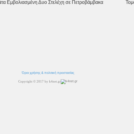
άτα Εμβολιασμένη Δυο Στελέχη σε Πετροβάμβακα
Τομ
Όροι χρήσης & πολιτική προστασίας
Copyright © 2017 by k4net.gr