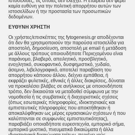
ιστοσελίδες, τις οποίες δεν ελέγχει. Η εταιρεία δεν φέρει
καμία ευθύνη για την πολιτική απορρήτου αυτών των
ιστοσελίδων ή την προστασία των προσωπικών
δεδομένων.
ΕΥΘΥΝΗ ΧΡΗΣΤΗ
Οι χρήστες/επισκέπτες της fytogenesis.gr αποδέχονται
ότι δεν θα χρησιμοποιούν την παρούσα ιστοσελίδα για
αποστολή, δημοσίευση, αποστολή με email ή μετάδοση
με άλλους τρόπους οποιουδήποτε Περιεχομένου είναι
παράνομο, βλαβερό, απειλητικό, προσβλητικό,
ενοχλητικό, συκοφαντικό, δυσφημιστικό, χυδαίο,
άσεμνο, λιβελογραφικό, αποτελεί παραβίαση του
απορρήτου κάποιου άλλου, δείχνει εμπάθεια, ή
εκφράζει φυλετικές, εθνικές ή άλλες διακρίσεις, δύναται
να προκαλέσει βλάβες σε ανήλικους με οποιονδήποτε
τρόπο, δεν δικαιούται να μεταδοθεί σύμφωνα με την
νομοθεσία ή τις συμβατικές ή διαχειριστικές σχέσεις
(όπως εσωτερικές πληροφορίες, ιδιοκτησιακές και
εμπιστευτικές πληροφορίες που αποκτήθηκαν ή
αποκαλύφθηκαν ως μέρος εργασιακών σχέσεων ή που
καλύπτονται σε συμφωνίες εμπιστευτικότητας),
παραβιάζει οποιαδήποτε ευρεσιτεχνία, εμπορικό σήμα,
εμπορικό μυστικό, πνευματικά δικαιώματα ή άλλα
ιδιοκτησιακά δικαιώματα τρίτων, περιέχει ιούς