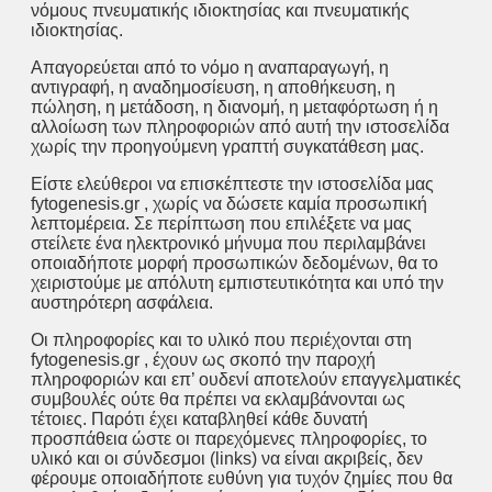
νόμους πνευματικής ιδιοκτησίας και πνευματικής
ιδιοκτησίας.
Απαγορεύεται από το νόμο η αναπαραγωγή, η
αντιγραφή, η αναδημοσίευση, η αποθήκευση, η
πώληση, η μετάδοση, η διανομή, η μεταφόρτωση ή η
αλλοίωση των πληροφοριών από αυτή την ιστοσελίδα
χωρίς την προηγούμενη γραπτή συγκατάθεση μας.
Είστε ελεύθεροι να επισκέπτεστε την ιστοσελίδα μας
fytogenesis.gr , χωρίς να δώσετε καμία προσωπική
λεπτομέρεια. Σε περίπτωση που επιλέξετε να μας
στείλετε ένα ηλεκτρονικό μήνυμα που περιλαμβάνει
οποιαδήποτε μορφή προσωπικών δεδομένων, θα το
χειριστούμε με απόλυτη εμπιστευτικότητα και υπό την
αυστηρότερη ασφάλεια.
Οι πληροφορίες και το υλικό που περιέχονται στη
fytogenesis.gr , έχουν ως σκοπό την παροχή
πληροφοριών και επ’ ουδενί αποτελούν επαγγελματικές
συμβουλές ούτε θα πρέπει να εκλαμβάνονται ως
τέτοιες. Παρότι έχει καταβληθεί κάθε δυνατή
προσπάθεια ώστε οι παρεχόμενες πληροφορίες, το
υλικό και οι σύνδεσμοι (links) να είναι ακριβείς, δεν
φέρουμε οποιαδήποτε ευθύνη για τυχόν ζημίες που θα